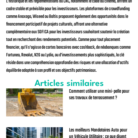
L'historique et les réglementations du CNC, notamment le code du cinéma, offrent un
cadre stable et prévisible pour les investisseurs. Les plateformes de crowdfunding
comme Anaxago, Wiseed ou Baltis proposent également des opportunités dans le
financement participatif de projets culturels, offrant une alternative
complémentaire aux SOFICA pour les investisseurs souhaitant soutenir la création
tout en recherchant des rendements potentiels. Comme pour tout placement
financier, qu'il s'agisse de cartes bancaires avec cashback, de néobanques comme
Fortuneo, Revolut, N26 ou Lydia, ou d'investissements plus sophistiqués, la clé
réside dans une compréhension approfondie des risques et une allocation d'actifs
équilibrée adaptée à son profil et ses objectifs patrimoniaux.
Articles similaires
Comment utiliser une mini-pelle pour
ses travaux de terrassement ?
Les meilleurs Mandataires Auto pour
un Véhicule Utilitaire : ce que disent