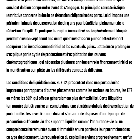
Comme tout placement financier, les SOFICA comportent des contraintes qu'il
convient de bien comprendre avant de s'engager. La principale caractéristique
restrictive concerne la durée de détention obligatoire des parts. La loi impose une
période minimale de conservation de cinq ans pour bénéficier pleinement de la
réduction d'impôt. En pratique, le capital immobilisé reste généralement bloqué
pendant environ sept à huit ans avant que l'investisseur puisse effectivement
récupérer son investissement initial et les éventuels gains. Cette durée prolongée
s'explique par le cycle de production et d'exploitation des œuvres
cinématographiques, qui nécessite plusieurs années entre le financement initial et
la monétisation complète via les différents canaux de diffusion.
Les conditions de liquidation des SOFICA présentent donc une particularité
importante par rapport à d'autres placements comme les actions en bourse, les ETF
ou même les SCPI qui offrent généralement plus de flexibilité. Cette illiquidité
temporaire doit être prise en compte dans une stratégie globale de diversification de
portefeuille. Les investisseurs doivent s'assurer de disposer d'une épargne de
précaution suffisante via des supports liquides comme l'assurance-vie ou un
compte bancaire rémunéré avant d'immobiliser une partie de leur patrimoine dans
ce type de placement. La récupération du capital intervient progressivement, au fur