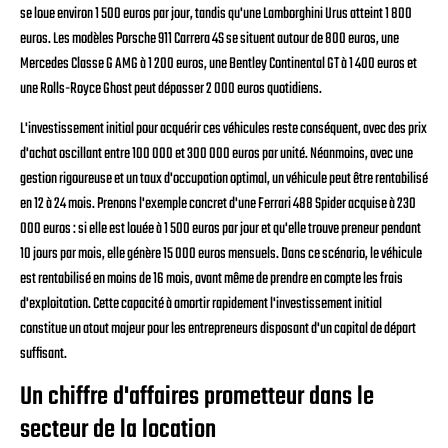
se loue environ 1 500 euros par jour, tandis qu'une Lamborghini Urus atteint 1 800
euros. Les modèles Porsche 911 Carrera 4S se situent autour de 800 euros, une
Mercedes Classe G AMG à 1 200 euros, une Bentley Continental GT à 1 400 euros et
une Rolls-Royce Ghost peut dépasser 2 000 euros quotidiens.
L'investissement initial pour acquérir ces véhicules reste conséquent, avec des prix
d'achat oscillant entre 100 000 et 300 000 euros par unité. Néanmoins, avec une
gestion rigoureuse et un taux d'occupation optimal, un véhicule peut être rentabilisé
en 12 à 24 mois. Prenons l'exemple concret d'une Ferrari 488 Spider acquise à 230
000 euros : si elle est louée à 1 500 euros par jour et qu'elle trouve preneur pendant
10 jours par mois, elle génère 15 000 euros mensuels. Dans ce scénario, le véhicule
est rentabilisé en moins de 16 mois, avant même de prendre en compte les frais
d'exploitation. Cette capacité à amortir rapidement l'investissement initial
constitue un atout majeur pour les entrepreneurs disposant d'un capital de départ
suffisant.
Un chiffre d'affaires prometteur dans le
secteur de la location