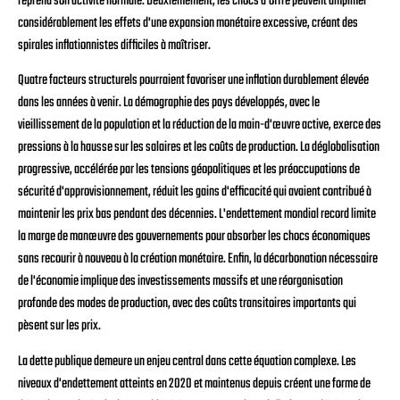
reprend son activité normale. Deuxièmement, les chocs d'offre peuvent amplifier
considérablement les effets d'une expansion monétaire excessive, créant des
spirales inflationnistes difficiles à maîtriser.
Quatre facteurs structurels pourraient favoriser une inflation durablement élevée
dans les années à venir. La démographie des pays développés, avec le
vieillissement de la population et la réduction de la main-d'œuvre active, exerce des
pressions à la hausse sur les salaires et les coûts de production. La déglobalisation
progressive, accélérée par les tensions géopolitiques et les préoccupations de
sécurité d'approvisionnement, réduit les gains d'efficacité qui avaient contribué à
maintenir les prix bas pendant des décennies. L'endettement mondial record limite
la marge de manœuvre des gouvernements pour absorber les chocs économiques
sans recourir à nouveau à la création monétaire. Enfin, la décarbonation nécessaire
de l'économie implique des investissements massifs et une réorganisation
profonde des modes de production, avec des coûts transitoires importants qui
pèsent sur les prix.
La dette publique demeure un enjeu central dans cette équation complexe. Les
niveaux d'endettement atteints en 2020 et maintenus depuis créent une forme de