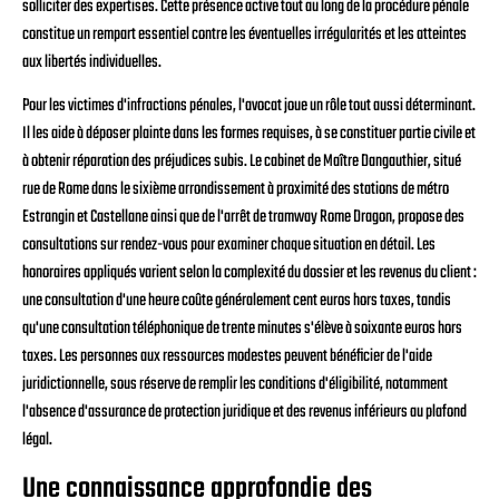
solliciter des expertises. Cette présence active tout au long de la procédure pénale
constitue un rempart essentiel contre les éventuelles irrégularités et les atteintes
aux libertés individuelles.
Pour les victimes d'infractions pénales, l'avocat joue un rôle tout aussi déterminant.
Il les aide à déposer plainte dans les formes requises, à se constituer partie civile et
à obtenir réparation des préjudices subis. Le cabinet de Maître Dangauthier, situé
rue de Rome dans le sixième arrondissement à proximité des stations de métro
Estrangin et Castellane ainsi que de l'arrêt de tramway Rome Dragon, propose des
consultations sur rendez-vous pour examiner chaque situation en détail. Les
honoraires appliqués varient selon la complexité du dossier et les revenus du client :
une consultation d'une heure coûte généralement cent euros hors taxes, tandis
qu'une consultation téléphonique de trente minutes s'élève à soixante euros hors
taxes. Les personnes aux ressources modestes peuvent bénéficier de l'aide
juridictionnelle, sous réserve de remplir les conditions d'éligibilité, notamment
l'absence d'assurance de protection juridique et des revenus inférieurs au plafond
légal.
Une connaissance approfondie des